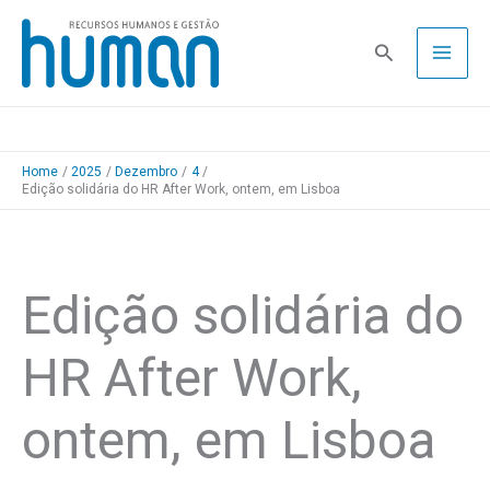
Skip
to
Pesquisa
content
Home
2025
Dezembro
4
Edição solidária do HR After Work, ontem, em Lisboa
Edição solidária do
HR After Work,
ontem, em Lisboa