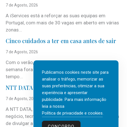
7 de Agosto, 2026
A iServices está a reforçar as suas equipas em
Portugal, com mais de 30 vagas em aberto em várias
zonas...
Cinco cuidados a ter em casa antes de sair
7 de Agosto, 2026
Com o verão, chegam também as férias, os fins-de-
semana fora e os dias em que a casa fica mais
Publicamos cookies neste site para
tempo...
analisar o tráfego, memorizar as
suas preferências, otimizar a sua
NTT DATA Insurtech Global Outlook 2026
experiência e apresentar
7 de Agosto, 2026
publicidade. Para mais informação
leia a nossa
A NTT DATA, consultora global em serviços de
Política de privacidade e cookies
.
negócio, tecnologia e inteligência artificial (IA), acaba
de divulgar a mais recente...
CONCORDO