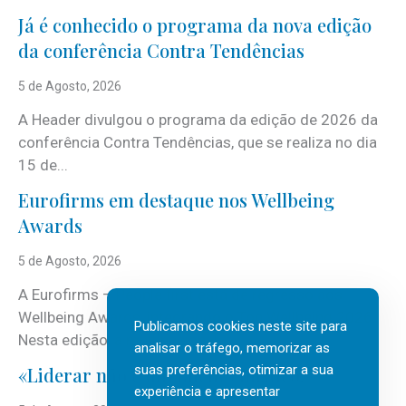
Já é conhecido o programa da nova edição
da conferência Contra Tendências
5 de Agosto, 2026
A Header divulgou o programa da edição de 2026 da
conferência Contra Tendências, que se realiza no dia
15 de...
Eurofirms em destaque nos Wellbeing
Awards
5 de Agosto, 2026
A Eurofirms – People first está de regresso aos
Wellbeing Awards, integrando o Top Wellbeing 2026.
Publicamos cookies neste site para
Nesta edição, a multinacional...
analisar o tráfego, memorizar as
suas preferências, otimizar a sua
«Liderar não é um talento místico.»
experiência e apresentar