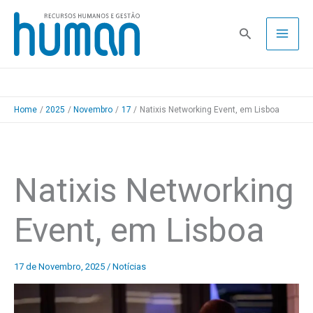
Skip
to
Pesquisa
content
Home
2025
Novembro
17
Natixis Networking Event, em Lisboa
Natixis Networking
Event, em Lisboa
17 de Novembro, 2025
/
Notícias