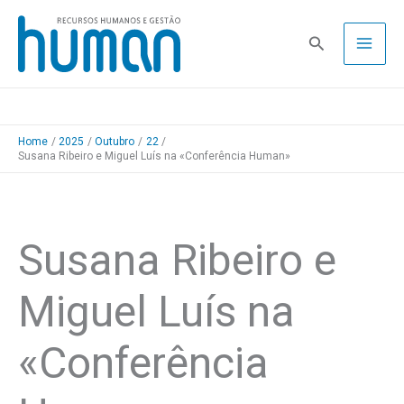
Skip
to
Pesquisa
content
Home
2025
Outubro
22
Susana Ribeiro e Miguel Luís na «Conferência Human»
Susana Ribeiro e
Miguel Luís na
«Conferência