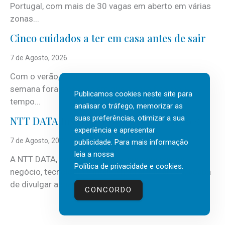
Portugal, com mais de 30 vagas em aberto em várias
zonas...
Cinco cuidados a ter em casa antes de sair
7 de Agosto, 2026
Com o verão, chegam também as férias, os fins-de-
semana fora e os dias em que a casa fica mais
Publicamos cookies neste site para
tempo...
analisar o tráfego, memorizar as
suas preferências, otimizar a sua
NTT DATA Insurtech Global Outlook 2026
experiência e apresentar
7 de Agosto, 2026
publicidade. Para mais informação
leia a nossa
A NTT DATA, consultora global em serviços de
Política de privacidade e cookies
.
negócio, tecnologia e inteligência artificial (IA), acaba
de divulgar a mais recente...
CONCORDO