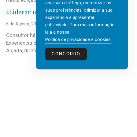
Nesta edição, a multinacional...
analisar o tráfego, memorizar as
suas preferências, otimizar a sua
«Liderar não é um talento místico.»
experiência e apresentar
5 de Agosto, 2026
publicidade. Para mais informação
leia a nossa
Consultor há mais de três décadas nas áreas de
Política de privacidade e cookies
.
Experiência do Cliente, Vendas e Liderança, Manuel
Alçada, diretor executivo da...
CONCORDO