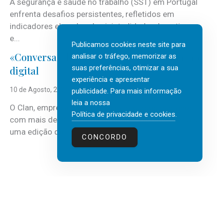
A segurança e saúde no trabalho (SST) em Portugal
enfrenta desafios persistentes, refletidos em
indicadores elevados de sinistralidade, absentismo
e...
Publicamos cookies neste site para
«Conversas do Clan» sobre transformação
analisar o tráfego, memorizar as
suas preferências, otimizar a sua
digital
experiência e apresentar
10 de Agosto, 2026
publicidade. Para mais informação
leia a nossa
O Clan, empresa portuguesa de recursos humanos
Política de privacidade e cookies
.
com mais de 30 anos de atividade, vai realizar mais
uma edição do...
CONCORDO