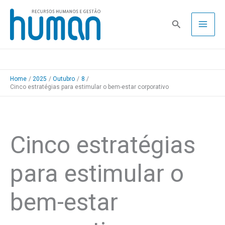
Skip
to
Pesquisa
content
Home
2025
Outubro
8
Cinco estratégias para estimular o bem-estar corporativo
Cinco estratégias
para estimular o
bem-estar