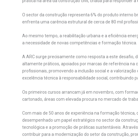
prática na área da construção civil, criada para responder 
O sector da construção representa 6% do produto interno b
enfrenta uma carência estrutural de cerca de 80 mil profis
Ao mesmo tempo, a reabilitação urbana e a eficiência ener
a necessidade de novas competências e formação técnica.
A ARC surge precisamente como resposta a este desafio, dis
altamente práticos, apoiados por marcas de referência na
profissionais, promovendo a inclusão social e a valorizaçã
excelência técnica à responsabilidade social, contribuindo 
Os primeiros cursos arrancam já em novembro, com formaçõ
cartonado, áreas com elevada procura no mercado de traba
Com mais de 50 anos de experiência na formação técnica, o 
desempenhado um papel estratégico no sector da construçã
tecnológica e a promoção de práticas sustentáveis. Atrav
contribuir para a modernização do setor da construção, pro