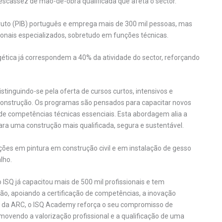
à escassez de mão-de-obra qualificada que afeta o sector.
ruto (PIB) português e emprega mais de 300 mil pessoas, mas
sionais especializados, sobretudo em funções técnicas.
gética já correspondem a 40% da atividade do sector, reforçando
tinguindo-se pela oferta de cursos curtos, intensivos e
 construção. Os programas são pensados para capacitar novos
o de competências técnicas essenciais. Esta abordagem alia a
para uma construção mais qualificada, segura e sustentável.
es em pintura em construção civil e em instalação de gesso
lho.
ISQ já capacitou mais de 500 mil profissionais e tem
o, apoiando a certificação de competências, a inovação
és da ARC, o ISQ Academy reforça o seu compromisso de
movendo a valorização profissional e a qualificação de uma