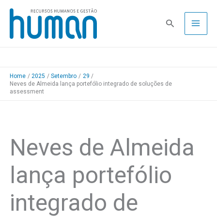
Skip
to
Pesquisa
content
Home
2025
Setembro
29
Neves de Almeida lança portefólio integrado de soluções de
assessment
Neves de Almeida
lança portefólio
integrado de