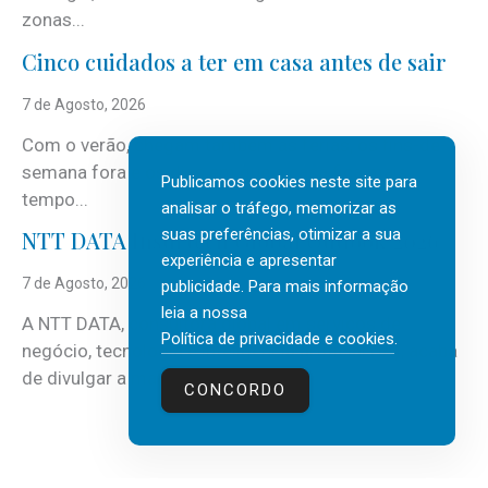
zonas...
Cinco cuidados a ter em casa antes de sair
7 de Agosto, 2026
Com o verão, chegam também as férias, os fins-de-
semana fora e os dias em que a casa fica mais
Publicamos cookies neste site para
tempo...
analisar o tráfego, memorizar as
suas preferências, otimizar a sua
NTT DATA Insurtech Global Outlook 2026
experiência e apresentar
7 de Agosto, 2026
publicidade. Para mais informação
leia a nossa
A NTT DATA, consultora global em serviços de
Política de privacidade e cookies
.
negócio, tecnologia e inteligência artificial (IA), acaba
de divulgar a mais recente...
CONCORDO