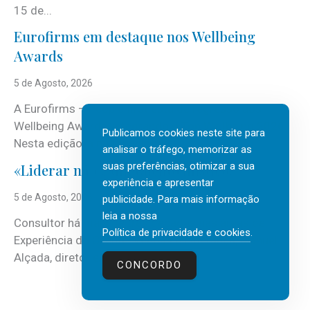
15 de...
Eurofirms em destaque nos Wellbeing
Awards
5 de Agosto, 2026
A Eurofirms – People first está de regresso aos
Wellbeing Awards, integrando o Top Wellbeing 2026.
Publicamos cookies neste site para
Nesta edição, a multinacional...
analisar o tráfego, memorizar as
suas preferências, otimizar a sua
«Liderar não é um talento místico.»
experiência e apresentar
5 de Agosto, 2026
publicidade. Para mais informação
leia a nossa
Consultor há mais de três décadas nas áreas de
Política de privacidade e cookies
.
Experiência do Cliente, Vendas e Liderança, Manuel
Alçada, diretor executivo da...
CONCORDO