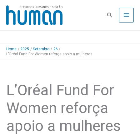
Skip
to
Pesquisa
content
Home
2025
Setembro
26
L’Oréal Fund For Women reforça apoio a mulheres
L’Oréal Fund For
Women reforça
apoio a mulheres