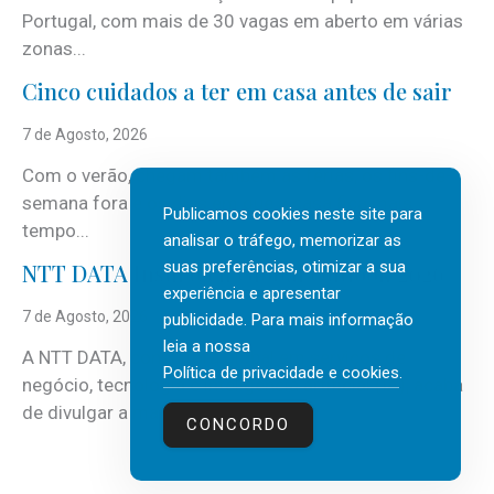
Portugal, com mais de 30 vagas em aberto em várias
zonas...
Cinco cuidados a ter em casa antes de sair
7 de Agosto, 2026
Com o verão, chegam também as férias, os fins-de-
semana fora e os dias em que a casa fica mais
Publicamos cookies neste site para
tempo...
analisar o tráfego, memorizar as
suas preferências, otimizar a sua
NTT DATA Insurtech Global Outlook 2026
experiência e apresentar
7 de Agosto, 2026
publicidade. Para mais informação
leia a nossa
A NTT DATA, consultora global em serviços de
Política de privacidade e cookies
.
negócio, tecnologia e inteligência artificial (IA), acaba
de divulgar a mais recente...
CONCORDO