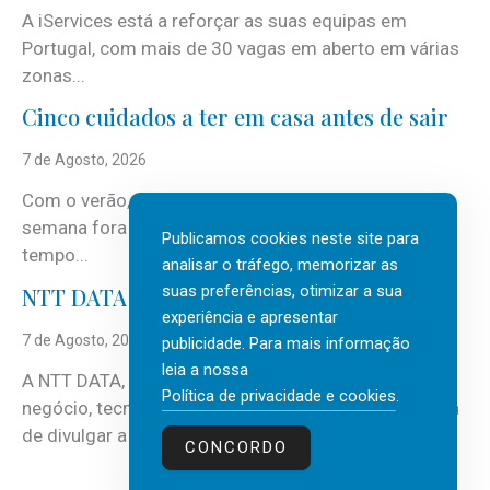
A iServices está a reforçar as suas equipas em
Portugal, com mais de 30 vagas em aberto em várias
zonas...
Cinco cuidados a ter em casa antes de sair
7 de Agosto, 2026
Com o verão, chegam também as férias, os fins-de-
semana fora e os dias em que a casa fica mais
Publicamos cookies neste site para
tempo...
analisar o tráfego, memorizar as
suas preferências, otimizar a sua
NTT DATA Insurtech Global Outlook 2026
experiência e apresentar
7 de Agosto, 2026
publicidade. Para mais informação
leia a nossa
A NTT DATA, consultora global em serviços de
Política de privacidade e cookies
.
negócio, tecnologia e inteligência artificial (IA), acaba
de divulgar a mais recente...
CONCORDO