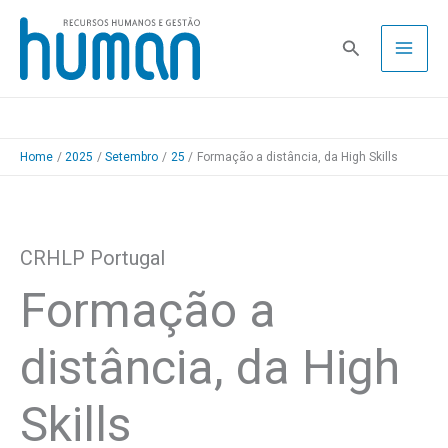
Skip
to
Pesquisa
content
Home
2025
Setembro
25
Formação a distância, da High Skills
CRHLP Portugal
Formação a
distância, da High
Skills