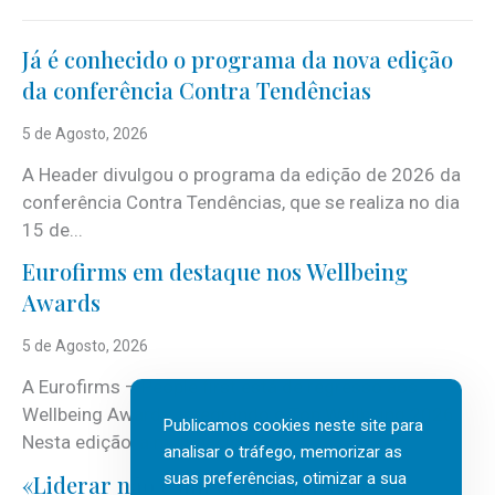
Já é conhecido o programa da nova edição
da conferência Contra Tendências
5 de Agosto, 2026
A Header divulgou o programa da edição de 2026 da
conferência Contra Tendências, que se realiza no dia
15 de...
Eurofirms em destaque nos Wellbeing
Awards
5 de Agosto, 2026
A Eurofirms – People first está de regresso aos
Wellbeing Awards, integrando o Top Wellbeing 2026.
Publicamos cookies neste site para
Nesta edição, a multinacional...
analisar o tráfego, memorizar as
suas preferências, otimizar a sua
«Liderar não é um talento místico.»