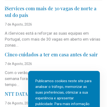
iServices com mais de 30 vagas de norte a
sul do país
7 de Agosto, 2026
A iServices está a reforçar as suas equipas em
Portugal, com mais de 30 vagas em aberto em várias
zonas...
Cinco cuidados a ter em casa antes de sair
7 de Agosto, 2026
Com o verão, chegam também as férias, os fins-de-
semana fora e os dias em que a casa fica mais
Publicamos cookies neste site para
tempo...
analisar o tráfego, memorizar as
suas preferências, otimizar a sua
NTT DATA Insurtech Global Outlook 2026
experiência e apresentar
7 de Agosto, 2026
publicidade. Para mais informação