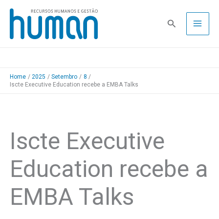
Skip
to
Pesquisa
content
Home
2025
Setembro
8
Iscte Executive Education recebe a EMBA Talks
Iscte Executive
Education recebe a
EMBA Talks