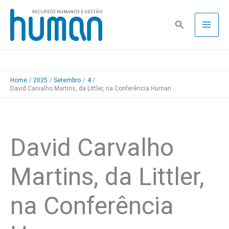
Skip
to
Pesquisa
content
Home
2025
Setembro
4
David Carvalho Martins, da Littler, na Conferência Human
David Carvalho
Martins, da Littler,
na Conferência