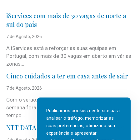
iServices com mais de 30 vagas de norte a
sul do país
7 de Agosto, 2026
A iServices está a reforçar as suas equipas em
Portugal, com mais de 30 vagas em aberto em várias
zonas...
Cinco cuidados a ter em casa antes de sair
7 de Agosto, 2026
Com o verão, chegam também as férias, os fins-de-
semana fora e os dias em que a casa fica mais
Publicamos cookies neste site para
tempo...
analisar o tráfego, memorizar as
suas preferências, otimizar a sua
NTT DATA Insurtech Global Outlook 2026
experiência e apresentar
7 de Agosto, 2026