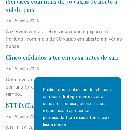
iServices com mais de 30 vagas de norte a
sul do país
7 de Agosto, 2026
A iServices está a reforçar as suas equipas em
Portugal, com mais de 30 vagas em aberto em várias
zonas...
Cinco cuidados a ter em casa antes de sair
7 de Agosto, 2026
Com o verão, chegam também as férias, os fins-de-
semana fora e os dias em que a casa fica mais
Publicamos cookies neste site para
tempo...
analisar o tráfego, memorizar as
suas preferências, otimizar a sua
NTT DATA Insurtech Global Outlook 2026
experiência e apresentar
7 de Agosto, 2026
publicidade. Para mais informação
leia a nossa
A NTT DATA, consultora global em serviços de