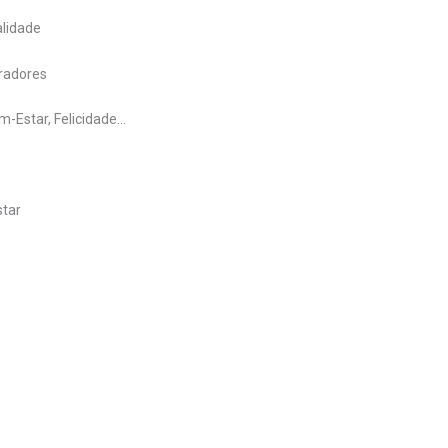
lidade
oradores
m-Estar, Felicidade…
star