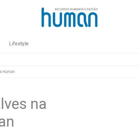
Lifestyle
ia Human
lves na
an