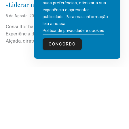
suas preferências, otimizar a sua
«Liderar não é um talento místico.»
experiência e apresentar
5 de Agosto, 2026
publicidade. Para mais informação
leia a nossa
Consultor há mais de três décadas nas áreas de
Política de privacidade e cookies
.
Experiência do Cliente, Vendas e Liderança, Manuel
Alçada, diretor executivo da...
CONCORDO