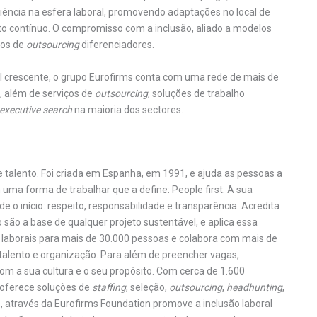
iência na esfera laboral, promovendo adaptações no local de
 contínuo. O compromisso com a inclusão, aliado a modelos
ços de
outsourcing
diferenciadores.
 crescente, o grupo Eurofirms conta com uma rede de mais de
, além de serviços de
outsourcing
, soluções de trabalho
executive search
na maioria dos sectores.
e talento. Foi criada em Espanha, em 1991, e ajuda as pessoas a
uma forma de trabalhar que a define: People first. A sua
de o início: respeito, responsabilidade e transparência. Acredita
são a base de qualquer projeto sustentável, e aplica essa
es laborais para mais de 30.000 pessoas e colabora com mais de
talento e organização. Para além de preencher vagas,
m a sua cultura e o seu propósito. Com cerca de 1.600
, oferece soluções de
staffing
, seleção,
outsourcing
,
headhunting
,
 através da Eurofirms Foundation promove a inclusão laboral