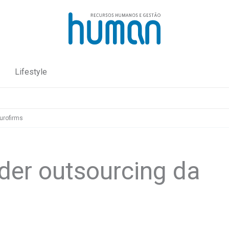
Lifestyle
urofirms
der outsourcing da