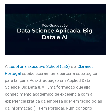
A
Lusófona Executive School (LES)
e a
Claranet
Portugal
estabeleceram uma parceria estratégica
para lançar a Pós-Graduação em Applied Data
Science, Big Data & AI, uma formação que alia
conhecimento académico de excelência com a
experiência prática da empresa líder em tecnologias
da informação (TI) em Portugal. Num contexto