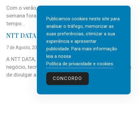
Com o verão, chegam também as férias, os fins-de-
semana fora e os dias em que a casa fica mais
Publicamos cookies neste site para
tempo...
analisar o tráfego, memorizar as
suas preferências, otimizar a sua
NTT DATA Insurtech Global Outlook 2026
experiência e apresentar
7 de Agosto, 2026
publicidade. Para mais informação
leia a nossa
A NTT DATA, consultora global em serviços de
Política de privacidade e cookies
.
negócio, tecnologia e inteligência artificial (IA), acaba
de divulgar a mais recente...
CONCORDO