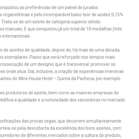
onquistou as preferências de um painel de jurados
cas organoléticas e pelo incomparável baixo teor de acidez 0,15%
. Trata-se de um azeite de categoria superior obtido
s manuais. E que conquistou já um total de 10 medalhas (três
 internacionais.
o de azeites de qualidade, depois de, há mais de uma década,
ovos exemplares. Passo que será reforçado nos tempos mais
rossecução de um desígnio que é transversal: promover os
nde atua. Daí, inclusive, a criação de experiências imersivas
sitantes do Wine House Hotel – Quinta da Pacheca, por exemplo.
aíses produtores de azeite, bem como as maiores empresas do
solidifica a qualidade e a notoriedade dos vencedores no mercado
ssificações das provas cegas, que decorrem simultaneamente
orteia-se pela descoberta da excelência dos bons azeites, com
sumidores de diferentes mercados sobre a cultura do produto,