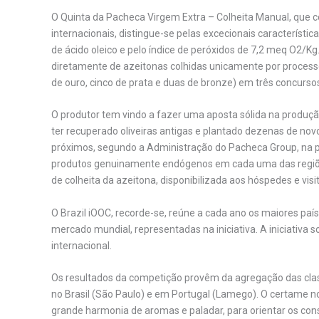
O Quinta da Pacheca Virgem Extra – Colheita Manual, que c
internacionais, distingue-se pelas excecionais característi
de ácido oleico e pelo índice de peróxidos de 7,2 meq O2/Kg
diretamente de azeitonas colhidas unicamente por processo
de ouro, cinco de prata e duas de bronze) em três concursos
O produtor tem vindo a fazer uma aposta sólida na produçã
ter recuperado oliveiras antigas e plantado dezenas de n
próximos, segundo a Administração do Pacheca Group, na p
produtos genuinamente endógenos em cada uma das regiões o
de colheita da azeitona, disponibilizada aos hóspedes e vi
O Brazil iOOC, recorde-se, reúne a cada ano os maiores p
mercado mundial, representadas na iniciativa. A iniciativa 
internacional.
Os resultados da competição provêm da agregação das cla
no Brasil (São Paulo) e em Portugal (Lamego). O certame n
grande harmonia de aromas e paladar, para orientar os con