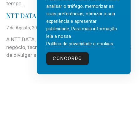
tempo...
analisar o tráfego, memorizar as
suas preferências, otimizar a sua
NTT DATA Insurtech Global Outlook 2026
experiência e apresentar
7 de Agosto, 2026
publicidade. Para mais informação
leia a nossa
A NTT DATA, consultora global em serviços de
Política de privacidade e cookies
.
negócio, tecnologia e inteligência artificial (IA), acaba
de divulgar a mais recente...
CONCORDO