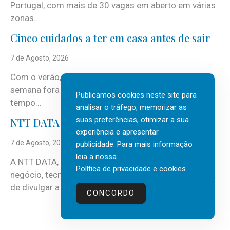
Portugal, com mais de 30 vagas em aberto em várias
zonas...
Cinco cuidados a ter em casa antes de sair
7 de Agosto, 2026
Com o verão, chegam também as férias, os fins-de-
semana fora e os dias em que a casa fica mais
Publicamos cookies neste site para
tempo...
analisar o tráfego, memorizar as
suas preferências, otimizar a sua
NTT DATA Insurtech Global Outlook 2026
experiência e apresentar
7 de Agosto, 2026
publicidade. Para mais informação
leia a nossa
A NTT DATA, consultora global em serviços de
Política de privacidade e cookies
.
negócio, tecnologia e inteligência artificial (IA), acaba
de divulgar a mais recente...
CONCORDO