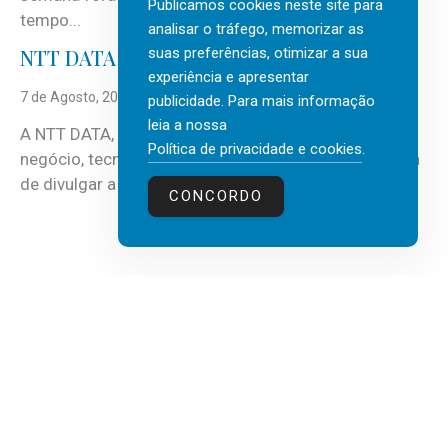
Publicamos cookies neste site para
tempo...
analisar o tráfego, memorizar as
suas preferências, otimizar a sua
NTT DATA Insurtech Global Outlook 2026
experiência e apresentar
7 de Agosto, 2026
publicidade. Para mais informação
leia a nossa
A NTT DATA, consultora global em serviços de
Política de privacidade e cookies
.
negócio, tecnologia e inteligência artificial (IA), acaba
de divulgar a mais recente...
CONCORDO