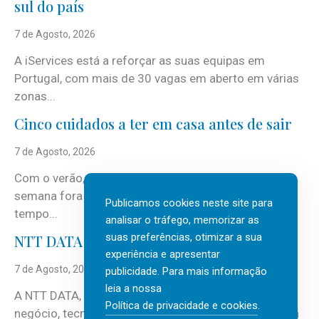
sul do país
7 de Agosto, 2026
A iServices está a reforçar as suas equipas em
Portugal, com mais de 30 vagas em aberto em várias
zonas...
Cinco cuidados a ter em casa antes de sair
7 de Agosto, 2026
Com o verão, chegam também as férias, os fins-de-
semana fora e os dias em que a casa fica mais
Publicamos cookies neste site para
tempo...
analisar o tráfego, memorizar as
suas preferências, otimizar a sua
NTT DATA Insurtech Global Outlook 2026
experiência e apresentar
7 de Agosto, 2026
publicidade. Para mais informação
leia a nossa
A NTT DATA, consultora global em serviços de
Política de privacidade e cookies
.
negócio, tecnologia e inteligência artificial (IA), acaba