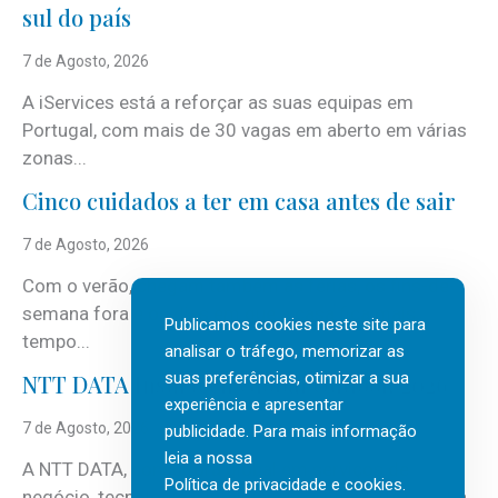
sul do país
7 de Agosto, 2026
A iServices está a reforçar as suas equipas em
Portugal, com mais de 30 vagas em aberto em várias
zonas...
Cinco cuidados a ter em casa antes de sair
7 de Agosto, 2026
Com o verão, chegam também as férias, os fins-de-
semana fora e os dias em que a casa fica mais
Publicamos cookies neste site para
tempo...
analisar o tráfego, memorizar as
suas preferências, otimizar a sua
NTT DATA Insurtech Global Outlook 2026
experiência e apresentar
7 de Agosto, 2026
publicidade. Para mais informação
leia a nossa
A NTT DATA, consultora global em serviços de
Política de privacidade e cookies
.
negócio, tecnologia e inteligência artificial (IA), acaba