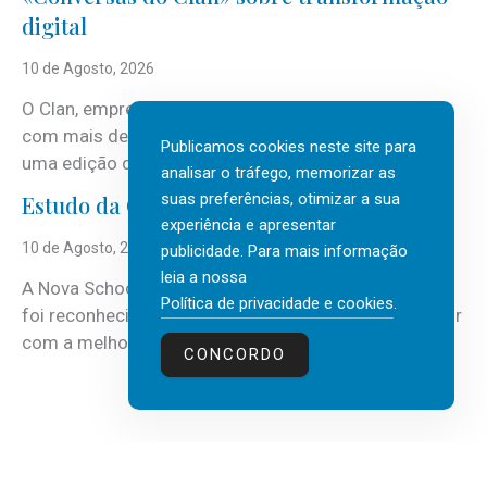
digital
10 de Agosto, 2026
O Clan, empresa portuguesa de recursos humanos
com mais de 30 anos de atividade, vai realizar mais
Publicamos cookies neste site para
uma edição do...
analisar o tráfego, memorizar as
suas preferências, otimizar a sua
Estudo da OnStrategy destaca Nova SBE
experiência e apresentar
10 de Agosto, 2026
publicidade. Para mais informação
leia a nossa
A Nova School of Business & Economics (Nova SBE)
Política de privacidade e cookies
.
foi reconhecida como a instituição de ensino superior
com a melhor...
CONCORDO