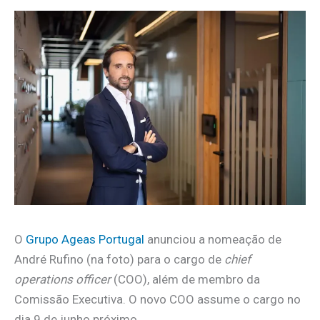
O
Grupo Ageas Portugal
anunciou a nomeação de
André Rufino (na foto) para o cargo de
chief
operations officer
(COO), além de membro da
Comissão Executiva. O novo COO assume o cargo no
dia 9 de junho próximo.