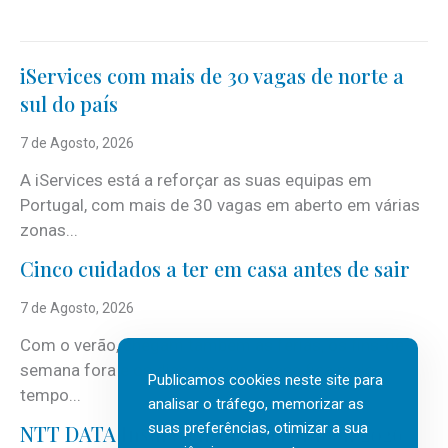
iServices com mais de 30 vagas de norte a
sul do país
7 de Agosto, 2026
A iServices está a reforçar as suas equipas em
Portugal, com mais de 30 vagas em aberto em várias
zonas...
Cinco cuidados a ter em casa antes de sair
7 de Agosto, 2026
Com o verão, chegam também as férias, os fins-de-
semana fora e os dias em que a casa fica mais
Publicamos cookies neste site para
tempo...
analisar o tráfego, memorizar as
suas preferências, otimizar a sua
NTT DATA Insurtech Global Outlook 2026