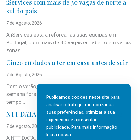
iServices com mais de 30 vagas de norte a
sul do país
7 de Agosto, 2026
A iServices está a reforçar as suas equipas em
Portugal, com mais de 30 vagas em aberto em várias
zonas...
Cinco cuidados a ter em casa antes de sair
7 de Agosto, 2026
Com o verão, chegam também as férias, os fins-de-
semana fora e os dias em que a casa fica mais
Publicamos cookies neste site para
tempo...
analisar o tráfego, memorizar as
suas preferências, otimizar a sua
NTT DATA Insurtech Global Outlook 2026
experiência e apresentar
7 de Agosto, 2026
publicidade. Para mais informação
leia a nossa
A NTT DATA, consultora global em serviços de