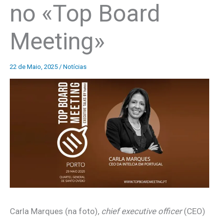
no «Top Board
Meeting»
22 de Maio, 2025
/
Notícias
Carla Marques (na foto),
chief executive officer
(CEO)