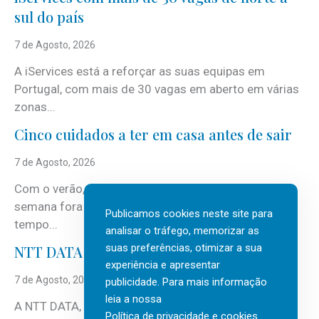
sul do país
7 de Agosto, 2026
A iServices está a reforçar as suas equipas em
Portugal, com mais de 30 vagas em aberto em várias
zonas...
Cinco cuidados a ter em casa antes de sair
7 de Agosto, 2026
Com o verão, chegam também as férias, os fins-de-
semana fora e os dias em que a casa fica mais
Publicamos cookies neste site para
tempo...
analisar o tráfego, memorizar as
suas preferências, otimizar a sua
NTT DATA Insurtech Global Outlook 2026
experiência e apresentar
7 de Agosto, 2026
publicidade. Para mais informação
leia a nossa
A NTT DATA, consultora global em serviços de
Política de privacidade e cookies
.