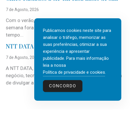
7 de Agosto, 2026
Com o verão, chegam também as férias, os fins-de-
semana fora e os dias em que a casa fica mais
Publicamos cookies neste site para
tempo...
analisar o tráfego, memorizar as
suas preferências, otimizar a sua
NTT DATA Insurtech Global Outlook 2026
experiência e apresentar
7 de Agosto, 2026
publicidade. Para mais informação
leia a nossa
A NTT DATA, consultora global em serviços de
Política de privacidade e cookies
.
negócio, tecnologia e inteligência artificial (IA), acaba
de divulgar a mais recente...
CONCORDO