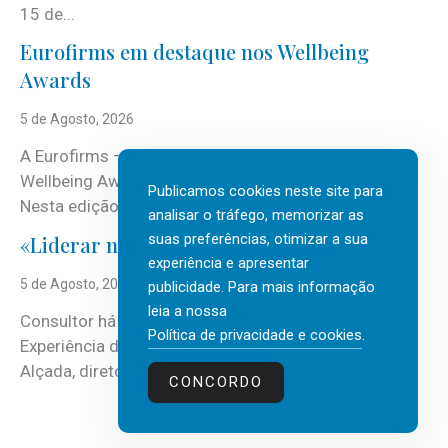
15 de...
Eurofirms em destaque nos Wellbeing
Awards
5 de Agosto, 2026
A Eurofirms – People first está de regresso aos
Wellbeing Awards, integrando o Top Wellbeing 2026.
Publicamos cookies neste site para
Nesta edição, a multinacional...
analisar o tráfego, memorizar as
suas preferências, otimizar a sua
«Liderar não é um talento místico.»
experiência e apresentar
5 de Agosto, 2026
publicidade. Para mais informação
leia a nossa
Consultor há mais de três décadas nas áreas de
Política de privacidade e cookies
.
Experiência do Cliente, Vendas e Liderança, Manuel
Alçada, diretor executivo da...
CONCORDO