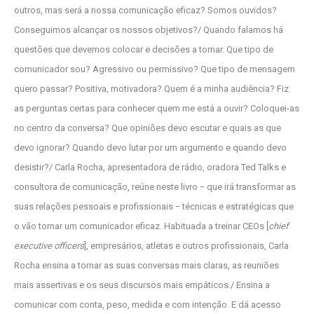
outros, mas será a nossa comunicação eficaz? Somos ouvidos?
Conseguimos alcançar os nossos objetivos?/ Quando falamos há
questões que devemos colocar e decisões a tomar. Que tipo de
comunicador sou? Agressivo ou permissivo? Que tipo de mensagem
quero passar? Positiva, motivadora? Quem é a minha audiência? Fiz
as perguntas certas para conhecer quem me está a ouvir? Coloquei-as
no centro da conversa? Que opiniões devo escutar e quais as que
devo ignorar? Quando devo lutar por um argumento e quando devo
desistir?/ Carla Rocha, apresentadora de rádio, oradora Ted Talks e
consultora de comunicação, reúne neste livro − que irá transformar as
suas relações pessoais e profissionais − técnicas e estratégicas que
o vão tornar um comunicador eficaz. Habituada a treinar CEOs [
chief
executive officers
], empresários, atletas e outros profissionais, Carla
Rocha ensina a tornar as suas conversas mais claras, as reuniões
mais assertivas e os seus discursos mais empáticos./ Ensina a
comunicar com conta, peso, medida e com intenção. E dá acesso