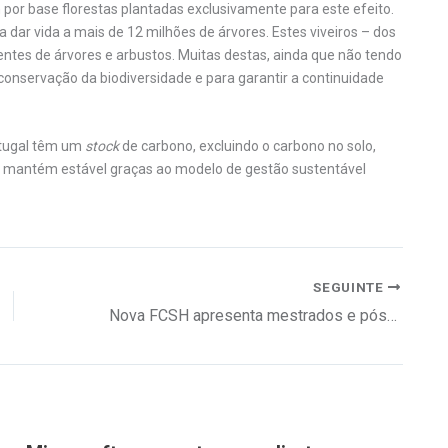
por base florestas plantadas exclusivamente para este efeito.
 dar vida a mais de 12 milhões de árvores. Estes viveiros – dos
tes de árvores e arbustos. Muitas destas, ainda que não tendo
conservação da biodiversidade e para garantir a continuidade
rtugal têm um
stock
de carbono, excluindo o carbono no solo,
se mantém estável graças ao modelo de gestão sustentável
SEGUINTE
Nova FCSH apresenta mestrados e pós-graduações e tem uma oferta especial