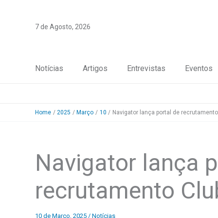
Skip
to
7 de Agosto, 2026
content
Notícias
Artigos
Entrevistas
Eventos
Home
2025
Março
10
Navigator lança portal de recrutament
Navigator lança p
recrutamento Cl
10 de Março, 2025
/
Notícias