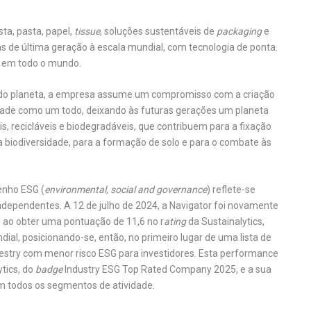
ta, pasta, papel,
tissue
, soluções sustentáveis de
packaging
e
as de última geração à escala mundial, com tecnologia de ponta.
r em todo o mundo.
uro do planeta, a empresa assume um compromisso com a criação
iedade como um todo, deixando às futuras gerações um planeta
s, recicláveis e biodegradáveis, que contribuem para a fixação
a biodiversidade, para a formação de solo e para o combate às
enho ESG (
environmental, social and governance
) reflete-se
ndependentes. A 12 de julho de 2024, a Navigator foi novamente
, ao obter uma pontuação de 11,6 no r
ating
da Sustainalytics,
ial, posicionando-se, então, no primeiro lugar de uma lista de
restry com menor risco ESG para investidores. Esta performance
ytics, do
badge
Industry ESG Top Rated Company 2025, e a sua
 todos os segmentos de atividade.