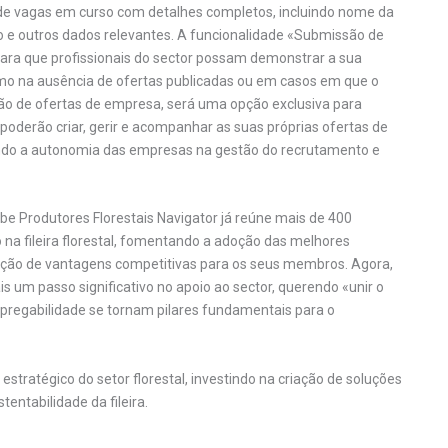
de vagas em curso com detalhes completos, incluindo nome da
ito e outros dados relevantes. A funcionalidade «Submissão de
ra que profissionais do sector possam demonstrar a sua
smo na ausência de ofertas publicadas ou em casos em que o
ação de ofertas de empresa, será uma opção exclusiva para
poderão criar, gerir e acompanhar as suas próprias ofertas de
ndo a autonomia das empresas na gestão do recrutamento e
be Produtores Florestais Navigator já reúne mais de 400
na fileira florestal, fomentando a adoção das melhores
iação de vantagens competitivas para os seus membros. Agora,
 um passo significativo no apoio ao sector, querendo «unir o
mpregabilidade se tornam pilares fundamentais para o
stratégico do setor florestal, investindo na criação de soluções
entabilidade da fileira.