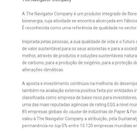
A The Navigator Company é um produtor integrado de flores
bioenergia, cuja atividade se encontra alicerçada em fábric
É reconhecida como uma referência de qualidade no secto
Inspirada pelas pessoas, a sua qualidade de vida e o fut
de valor sustentável para os seus acionistas e para a soc
melhor, através de produtos e soluções sustentáveis naturai
de carbono, para a produção de oxigénio, para a proteção d
alterações climáticas.
A aposta e investimento contínuos na melhoria do desemp
também na avaliação externa positiva feita por entidades i
classificada como empresa de baixo risco para investidores
uma das mais reputadas agências de rating ESG a nível mund
85 empresas globais do
cluster
de indústrias de Paper & Fo
valeu à The Navigator Company a atribuição, pela Sustainal
permanência no
top
5% entre 15.120 empresas mundiais em