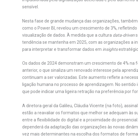
sensível.
Nesta fase de grande mudança das organizações, também
como o Power BI, revelou um crescimento de 3%, refletindo 
visualização de dados. À medida que a cultura
data-driven
s
tendência se mantenha em 2025, com as organizações a inv
para interpretar e transformar dados em
insights
estratégic
Os dados de 2024 demonstram um crescimento de 4% na for
anterior, o que sinaliza um renovado interesse pela aprendi
continuam a ser valorizadas. Este aumento reflete a neces
ligação humana no processo de aprendizagem. No sentido 
que pode indicar uma ligeira retração na preferência por 
A diretora geral da Galileu, Cláudia Vicente (na foto), ass
estão a reavaliar os formatos que melhor se adequam às su
entre a flexibilidade do digital e a proximidade do presenci
dependerá da adaptação das organizações às novas dinâmi
vez mais determinantes na escolha dos formatos de forma