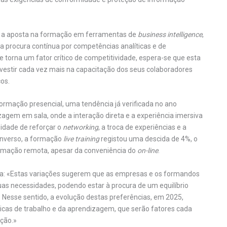
 a aposta na formação em ferramentas de
business intelligence
,
a procura contínua por competências analíticas e de
e torna um fator crítico de competitividade, espera-se que esta
estir cada vez mais na capacitação dos seus colaboradores
os.
mação presencial, uma tendência já verificada no ano
zagem em sala, onde a interação direta e a experiência imersiva
sidade de reforçar o
networking
, a troca de experiências e a
inverso, a formação
live training
registou uma descida de 4%, o
formação remota, apesar da conveniência do
on-line
.
inala: «Estas variações sugerem que as empresas e os formandos
as necessidades, podendo estar à procura de um equilíbrio
al. Nesse sentido, a evolução destas preferências, em 2025,
cas de trabalho e da aprendizagem, que serão fatores cada
ção.»