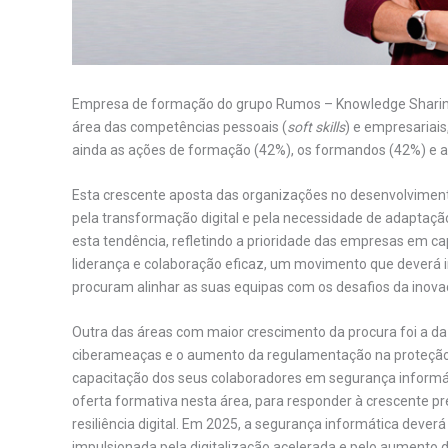
Empresa de formação do grupo Rumos – Knowledge Sharin
área das competências pessoais (
soft skills
) e empresariai
ainda as ações de formação (42%), os formandos (42%) e a
Esta crescente aposta das organizações no desenvolvimen
pela transformação digital e pela necessidade de adaptaç
esta tendência, refletindo a prioridade das empresas em ca
liderança e colaboração eficaz, um movimento que deverá i
procuram alinhar as suas equipas com os desafios da inovaç
Outra das áreas com maior crescimento da procura foi a da
ciberameaças e o aumento da regulamentação na proteção 
capacitação dos seus colaboradores em segurança informát
oferta formativa nesta área, para responder à crescente p
resiliência digital. Em 2025, a segurança informática dever
impulsionada pela digitalização acelerada e pelo aumento