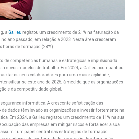
g, a
Galileu
registou um crescimento de 21% na faturação da
s, no ano passado, em relação a 2023. Nesta área cresceram
s horas de formação (28%).
to de competências humanas e estratégicas é impulsionada
ão a novos modelos de trabalho. Em 2024, a Galileu acompanhou
pacitar os seus colaboradores para uma maior agilidade,
ntensificar-se este ano de 2025, à medida que as organizações
ão e da competitividade global.
 segurança informática. A crescente sofisticação das
de dados têm levado as organizações a investir fortemente na
ica. Em 2024, a Galileu registou um crescimento de 11% na sua
reocupação das empresas em mitigar riscos e fortalecer a sua
á assumir um papel central nas estratégias de formação,
 das exigências de conformidade e proteção de informação