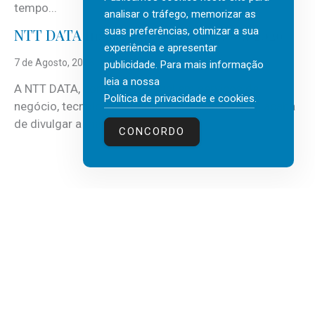
tempo...
analisar o tráfego, memorizar as
suas preferências, otimizar a sua
NTT DATA Insurtech Global Outlook 2026
experiência e apresentar
7 de Agosto, 2026
publicidade. Para mais informação
leia a nossa
A NTT DATA, consultora global em serviços de
Política de privacidade e cookies
.
negócio, tecnologia e inteligência artificial (IA), acaba
de divulgar a mais recente...
CONCORDO