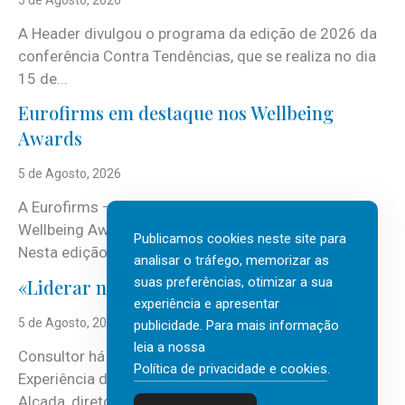
A Header divulgou o programa da edição de 2026 da
conferência Contra Tendências, que se realiza no dia
15 de...
Eurofirms em destaque nos Wellbeing
Awards
5 de Agosto, 2026
A Eurofirms – People first está de regresso aos
Wellbeing Awards, integrando o Top Wellbeing 2026.
Publicamos cookies neste site para
Nesta edição, a multinacional...
analisar o tráfego, memorizar as
suas preferências, otimizar a sua
«Liderar não é um talento místico.»
experiência e apresentar
5 de Agosto, 2026
publicidade. Para mais informação
leia a nossa
Consultor há mais de três décadas nas áreas de
Política de privacidade e cookies
.
Experiência do Cliente, Vendas e Liderança, Manuel
Alçada, diretor executivo da...