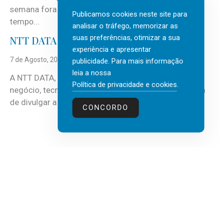
semana fora e os dias em que a casa fica mais
Publicamos cookies neste site para
tempo...
analisar o tráfego, memorizar as
suas preferências, otimizar a sua
NTT DATA Insurtech Global Outlook 2026
experiência e apresentar
7 de Agosto, 2026
publicidade. Para mais informação
leia a nossa
A NTT DATA, consultora global em serviços de
Política de privacidade e cookies
.
negócio, tecnologia e inteligência artificial (IA), acaba
de divulgar a mais recente...
CONCORDO