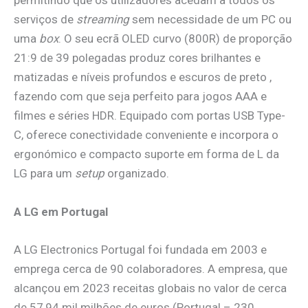
permitindo que os utilizadores acedam a todos os
serviços de
streaming
sem necessidade de um PC ou
uma
box
. O seu ecrã OLED curvo (800R) de proporção
21:9 de 39 polegadas produz cores brilhantes e
matizadas e níveis profundos e escuros de preto ,
fazendo com que seja perfeito para jogos AAA e
filmes e séries HDR. Equipado com portas USB Type-
C, oferece conectividade conveniente e incorpora o
ergonómico e compacto suporte em forma de L da
LG para um
setup
organizado.
A LG em Portugal
A LG Electronics Portugal foi fundada em 2003 e
emprega cerca de 90 colaboradores. A empresa, que
alcançou em 2023 receitas globais no valor de cerca
de 57,94 mil milhões de euros (Portugal – 230