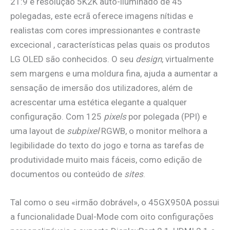
21:9 e resolução 5K2K auto-iluminado de 45
polegadas, este ecrã oferece imagens nítidas e
realistas com cores impressionantes e contraste
excecional , características pelas quais os produtos
LG OLED são conhecidos. O seu
design
, virtualmente
sem margens e uma moldura fina, ajuda a aumentar a
sensação de imersão dos utilizadores, além de
acrescentar uma estética elegante a qualquer
configuração. Com 125
pixels
por polegada (PPI) e
uma layout de
subpixel
RGWB, o monitor melhora a
legibilidade do texto do jogo e torna as tarefas de
produtividade muito mais fáceis, como edição de
documentos ou conteúdo de
sites
.
Tal como o seu «irmão dobrável», o 45GX950A possui
a funcionalidade Dual-Mode com oito configurações