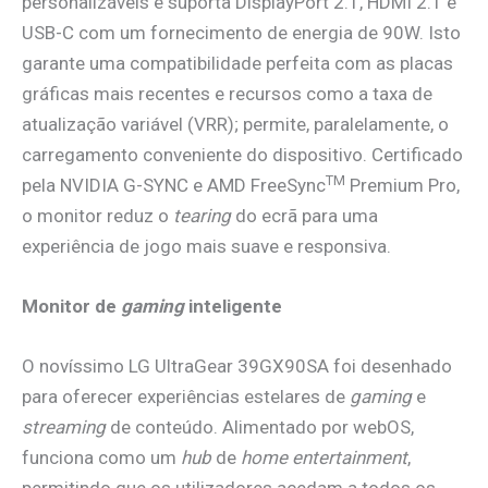
personalizáveis e suporta DisplayPort 2.1, HDMI 2.1 e
USB-C com um fornecimento de energia de 90W. Isto
garante uma compatibilidade perfeita com as placas
gráficas mais recentes e recursos como a taxa de
atualização variável (VRR); permite, paralelamente, o
carregamento conveniente do dispositivo. Certificado
TM
pela NVIDIA G-SYNC e AMD FreeSync
Premium Pro,
o monitor reduz o
tearing
do ecrã para uma
experiência de jogo mais suave e responsiva.
Monitor de
gaming
inteligente
O novíssimo LG UltraGear 39GX90SA foi desenhado
para oferecer experiências estelares de
gaming
e
streaming
de conteúdo. Alimentado por webOS,
funciona como um
hub
de
home entertainment
,