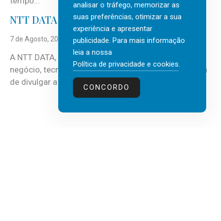
tempo...
analisar o tráfego, memorizar as
suas preferências, otimizar a sua
NTT DATA Insurtech Global Outlook 2026
experiência e apresentar
7 de Agosto, 2026
publicidade. Para mais informação
leia a nossa
A NTT DATA, consultora global em serviços de
Política de privacidade e cookies
.
negócio, tecnologia e inteligência artificial (IA), acaba
de divulgar a mais recente...
CONCORDO