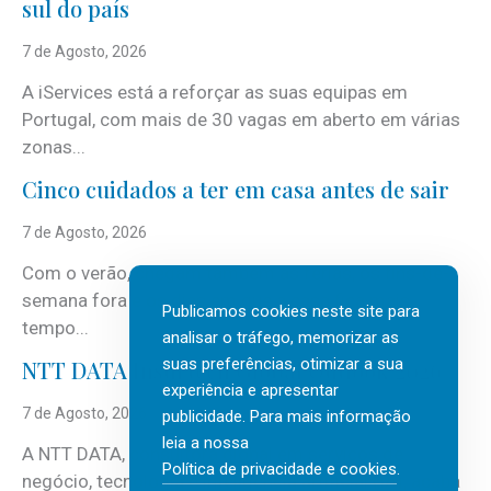
sul do país
7 de Agosto, 2026
A iServices está a reforçar as suas equipas em
Portugal, com mais de 30 vagas em aberto em várias
zonas...
Cinco cuidados a ter em casa antes de sair
7 de Agosto, 2026
Com o verão, chegam também as férias, os fins-de-
semana fora e os dias em que a casa fica mais
Publicamos cookies neste site para
tempo...
analisar o tráfego, memorizar as
suas preferências, otimizar a sua
NTT DATA Insurtech Global Outlook 2026
experiência e apresentar
7 de Agosto, 2026
publicidade. Para mais informação
leia a nossa
A NTT DATA, consultora global em serviços de
Política de privacidade e cookies
.
negócio, tecnologia e inteligência artificial (IA), acaba