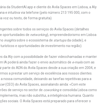
ria da StudentAI.app e cliente do Avila Spaces em Lisboa, a Aly
na e intuitiva via telefone (pelo número 213 195 000, com o
ia voz ou texto, de forma gratuita).
ngentes sobre todos os serviços do Avila Spaces (detalhes
ão e oportunidades de
networking
), empreendedorismo em Lisboa
omo
insights
sobre o ecossistema de
startups
da cidade); e
urísticos e oportunidades de investimento na região).
des da Aly com a possibilidade de fazer videochamadas e manter
m IA poderá ainda fazer o envio automático de
e-mails
com as
z parte do ADN do Avila Spaces desde a sua criação em 2004, e
mos a prestar um serviço de excelência aos nossos clientes.
a nossa comunidade, deixando as tarefas repetitivas para a
icer
(CEO) do Avila Spaces, assinalando ainda: «Com este
drões de serviço no sector de
coworking
e consolida Lisboa como
mplementa, mas não substitui, a inteligência humana. Quanto
ações sociais. O Avila Spaces está preparado para oferecer o