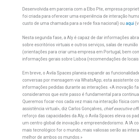
Desenvolvida em parceria com a Elbo Pte, empresa proprietá
foi criada para oferecer uma experiência de interação huma
custo de uma chamada para a rede fixa nacional) ou
aqui
(v
Nesta segunda fase, a Aly é capaz de dar informações abra
sobre escritórios virtuais e outros serviços, salas de reuni
(orientações para criar uma empresa em Portugal, bem c
informações gerais sobre Lisboa (recomendações de locais t
Em breve, o Avila Spaces planeia expandir as funcionalida
conversas por mensagem via WhatsApp; esta assistente co
informações pedidas durante as interações. «A inovação fa
consideramos que este passo é fundamental para continuar
Queremos focar-nos cada vez mais na interação física com 
assistência virtual», diz Carlos Gonçalves,
chief executive off
reforço das capacidades da Aly, o Avila Spaces eleva os pa
um centro global de inovação e empreendedorismo. A IA co
mais tecnológico for o mundo, mais valiosas serão as inter
melhor de ambos os mundos.»