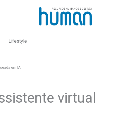
Lifestyle
aseada em IA
istente virtual