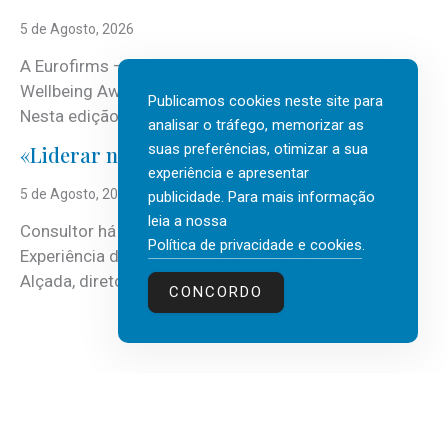
5 de Agosto, 2026
A Eurofirms – People first está de regresso aos
Wellbeing Awards, integrando o Top Wellbeing 2026.
Publicamos cookies neste site para
Nesta edição, a multinacional...
analisar o tráfego, memorizar as
suas preferências, otimizar a sua
«Liderar não é um talento místico.»
experiência e apresentar
5 de Agosto, 2026
publicidade. Para mais informação
leia a nossa
Consultor há mais de três décadas nas áreas de
Política de privacidade e cookies
.
Experiência do Cliente, Vendas e Liderança, Manuel
Alçada, diretor executivo da...
CONCORDO