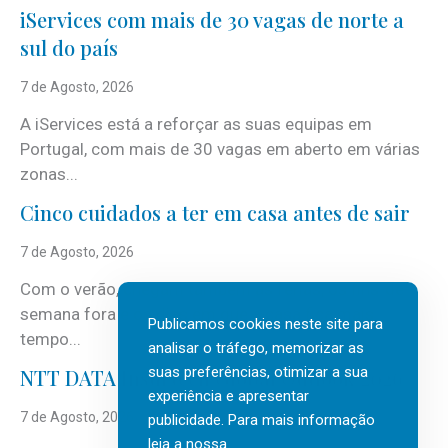
iServices com mais de 30 vagas de norte a
sul do país
7 de Agosto, 2026
A iServices está a reforçar as suas equipas em
Portugal, com mais de 30 vagas em aberto em várias
zonas...
Cinco cuidados a ter em casa antes de sair
7 de Agosto, 2026
Com o verão, chegam também as férias, os fins-de-
semana fora e os dias em que a casa fica mais
Publicamos cookies neste site para
tempo...
analisar o tráfego, memorizar as
suas preferências, otimizar a sua
NTT DATA Insurtech Global Outlook 2026
experiência e apresentar
7 de Agosto, 2026
publicidade. Para mais informação
leia a nossa