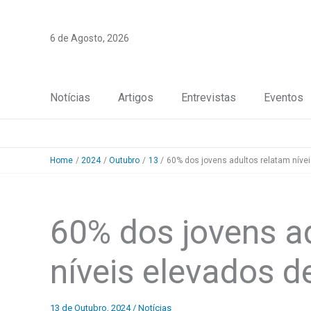
Skip
to
6 de Agosto, 2026
content
Notícias
Artigos
Entrevistas
Eventos
Home
2024
Outubro
13
60% dos jovens adultos relatam níve
60% dos jovens a
níveis elevados d
13 de Outubro, 2024
/
Notícias