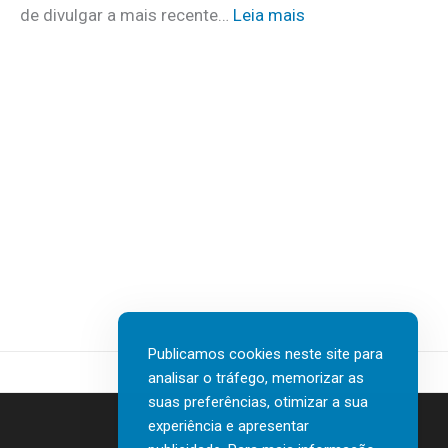
m
:
de divulgar a mais recente…
Leia mais
u
a
N
i
i
T
d
s
T
a
d
D
d
e
A
o
3
T
s
0
A
a
v
I
t
a
n
e
g
s
r
a
u
e
s
r
m
d
t
c
Publicamos cookies neste site para
e
e
a
analisar o tráfego, memorizar as
n
c
s
suas preferências, otimizar a sua
o
h
a
experiência e apresentar
r
G