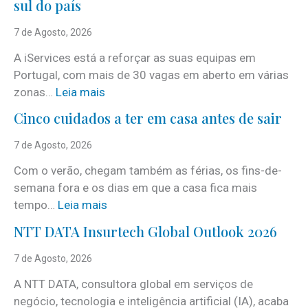
sul do país
7 de Agosto, 2026
A iServices está a reforçar as suas equipas em
Portugal, com mais de 30 vagas em aberto em várias
:
zonas…
Leia mais
i
Cinco cuidados a ter em casa antes de sair
S
e
7 de Agosto, 2026
r
Com o verão, chegam também as férias, os fins-de-
v
semana fora e os dias em que a casa fica mais
i
:
tempo…
Leia mais
c
C
e
NTT DATA Insurtech Global Outlook 2026
i
s
n
7 de Agosto, 2026
c
c
o
A NTT DATA, consultora global em serviços de
o
m
negócio, tecnologia e inteligência artificial (IA), acaba
c