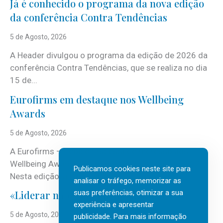
Já é conhecido o programa da nova edição
da conferência Contra Tendências
5 de Agosto, 2026
A Header divulgou o programa da edição de 2026 da
conferência Contra Tendências, que se realiza no dia
15 de...
Eurofirms em destaque nos Wellbeing
Awards
5 de Agosto, 2026
A Eurofirms – People first está de regresso aos
Wellbeing Awards, integrando o Top Wellbeing 2026.
Publicamos cookies neste site para
Nesta edição, a multinacional...
analisar o tráfego, memorizar as
suas preferências, otimizar a sua
«Liderar não é um talento místico.»
experiência e apresentar
5 de Agosto, 2026
publicidade. Para mais informação