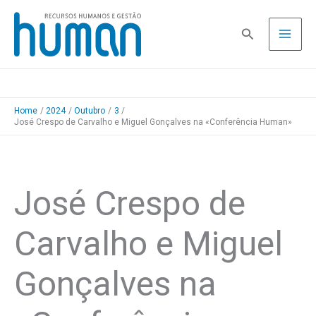
Skip
to
Pesquisa
content
Home
2024
Outubro
3
José Crespo de Carvalho e Miguel Gonçalves na «Conferência Human»
José Crespo de
Carvalho e Miguel
Gonçalves na