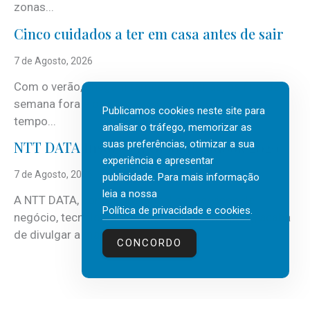
zonas...
Cinco cuidados a ter em casa antes de sair
7 de Agosto, 2026
Com o verão, chegam também as férias, os fins-de-
semana fora e os dias em que a casa fica mais
Publicamos cookies neste site para
tempo...
analisar o tráfego, memorizar as
suas preferências, otimizar a sua
NTT DATA Insurtech Global Outlook 2026
experiência e apresentar
7 de Agosto, 2026
publicidade. Para mais informação
leia a nossa
A NTT DATA, consultora global em serviços de
Política de privacidade e cookies
.
negócio, tecnologia e inteligência artificial (IA), acaba
de divulgar a mais recente...
CONCORDO