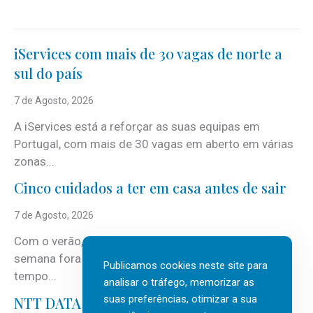
iServices com mais de 30 vagas de norte a
sul do país
7 de Agosto, 2026
A iServices está a reforçar as suas equipas em
Portugal, com mais de 30 vagas em aberto em várias
zonas...
Cinco cuidados a ter em casa antes de sair
7 de Agosto, 2026
Com o verão, chegam também as férias, os fins-de-
semana fora e os dias em que a casa fica mais
Publicamos cookies neste site para
tempo...
analisar o tráfego, memorizar as
suas preferências, otimizar a sua
NTT DATA Insurtech Global Outlook 2026