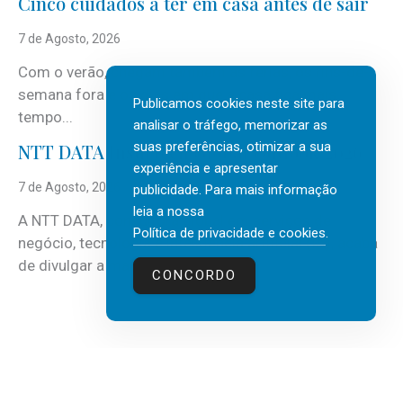
Cinco cuidados a ter em casa antes de sair
7 de Agosto, 2026
Com o verão, chegam também as férias, os fins-de-
semana fora e os dias em que a casa fica mais
Publicamos cookies neste site para
tempo...
analisar o tráfego, memorizar as
suas preferências, otimizar a sua
NTT DATA Insurtech Global Outlook 2026
experiência e apresentar
7 de Agosto, 2026
publicidade. Para mais informação
leia a nossa
A NTT DATA, consultora global em serviços de
Política de privacidade e cookies
.
negócio, tecnologia e inteligência artificial (IA), acaba
de divulgar a mais recente...
CONCORDO