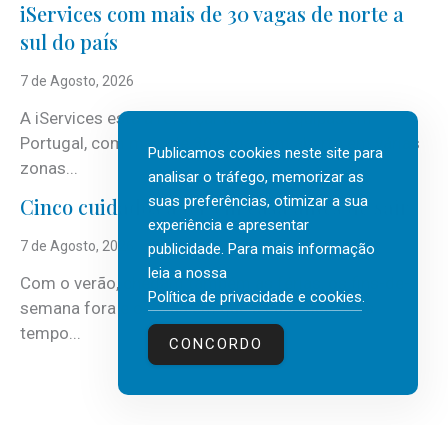
iServices com mais de 30 vagas de norte a
sul do país
7 de Agosto, 2026
A iServices está a reforçar as suas equipas em
Portugal, com mais de 30 vagas em aberto em várias
Publicamos cookies neste site para
zonas...
analisar o tráfego, memorizar as
suas preferências, otimizar a sua
Cinco cuidados a ter em casa antes de sair
experiência e apresentar
7 de Agosto, 2026
publicidade. Para mais informação
leia a nossa
Com o verão, chegam também as férias, os fins-de-
Política de privacidade e cookies
.
semana fora e os dias em que a casa fica mais
tempo...
CONCORDO