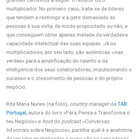
grandes caminhos a seguir: o redutor ou o
multiplicador. No primeiro caso, trata-se de líderes
que tendem a restringir e a gerir demasiado as
pessoas à sua volta, de modo propositado ou não, e
que conseguem obter apenas metade da verdadeira
capacidade intelectual das suas equipas. Já os
multiplicadores, por seu lado, são autênticas «vias
verdes» para a amplificação do talento e da
inteligência dos seus colaboradores, impulsionando o
sucesso e o crescimento de pessoas e do próprio
negócio.
Rita Maria Nunes (na foto),
country manager
da
TAB
Portugal
, autora do livro «Pára, Pensa e Transforma o
teu Negócio» e
host
do
podcast
«Conversas
Informais sobre Negócios», partilha qual é a anatomia
de um líder multiplicador e quais são os sete passos