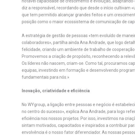
notável capacidade de crescimento e evolução, adaptando-
diz a responsável, recordando que desde o início cultivam 
que tem permitido alcançar grandes feitos e um cresciment
posição como o maior ecossistema de comunicação de capit
A estratégia de gestão de pessoas «tem evoluído de manei
colaboradores», partilha ainda Ana Andrade, que logo deta
felicidade, criando um ambiente de trabalho de cooperação
Promovemos a criação de propósito, reconhecendo a relevân
Os líderes não nascem, criam-se. Como tal, procuramos capa
equipas, investindo em formação e desenvolvendo programas
fundamentais para nós.»
Inovação, criatividade e eficiência
No WYgroup, a ligação entre pessoas e negócio é estabelec
no centro do sucesso», explica Ana Andrade, para logo refer
eficiência nos nossos projetos. Por isso, investimos na cr
sintam motivados, capacitados e inspirados a contribuir p
envolvência é o nosso fator diferenciador. As nossas pess