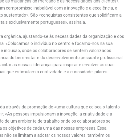
se às mudanças do mercado e às necessidades dos clientes»,
«um compromisso inabalável com a inovação e a excelência, o
o sustentado». São «conquistas consistentes que solidificam a
ais exclusivamente portugueses», assinala.
ra orgânica, ajustando-se às necessidades da organização e dos
lha: «Colocamos o indivíduo no centro e focamo-nos na sua
 e inclusão, onde os colaboradores se sentem valorizados.
cia do bem-estar e do desenvolvimento pessoal e profissional.
citar as nossas lideranças para inspirar e envolver as suas
 que estimulam a criatividade e a curiosidade, pilares
ida através da promoção de «uma cultura que coloca o talento
ir: «As pessoas impulsionam a inovação, a criatividade e a
iação de um ambiente de trabalho onde os colaboradores se
ara os objetivos de cada uma das nossas empresas. Essa
oas não se limitam a adotar os nossos valores, também os